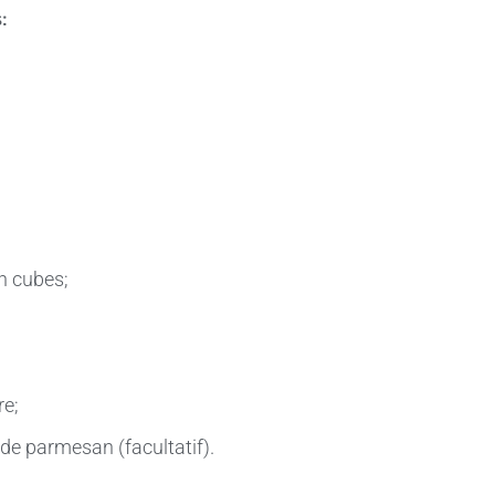
:
n cubes;
re;
de parmesan (facultatif).