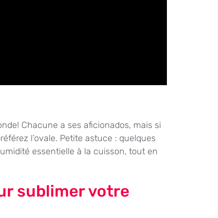
ronde! Chacune a ses aficionados, mais si
préférez l’ovale. Petite astuce : quelques
midité essentielle à la cuisson, tout en
ur sublimer votre