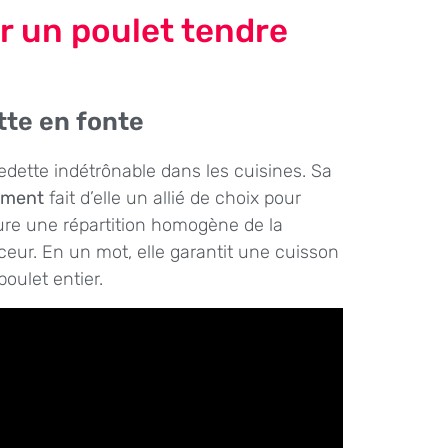
r un poulet tendre
tte en fonte
edette indétrônable dans les cuisines. Sa
mément
fait d’elle un allié de choix pour
sure une répartition homogène de la
ceur. En un mot, elle garantit une cuisson
poulet entier.