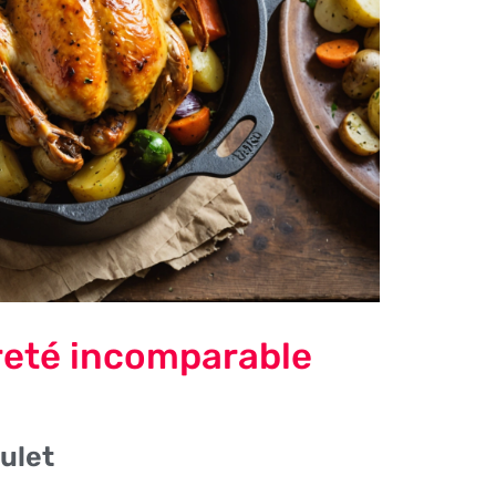
reté incomparable
ulet