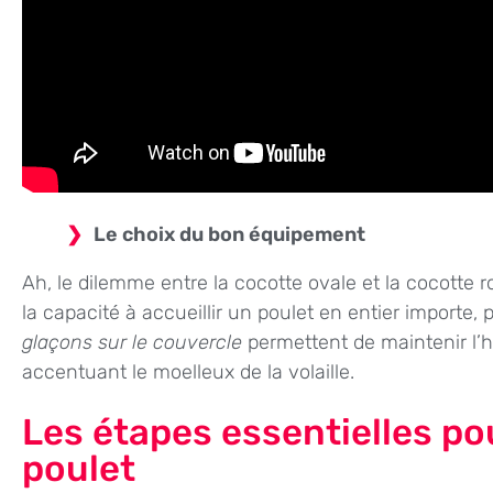
Le choix du bon équipement
Ah, le dilemme entre la cocotte ovale et la cocotte 
la capacité à accueillir un poulet en entier importe, 
glaçons sur le couvercle
permettent de maintenir l’hu
accentuant le moelleux de la volaille.
Les étapes essentielles po
poulet