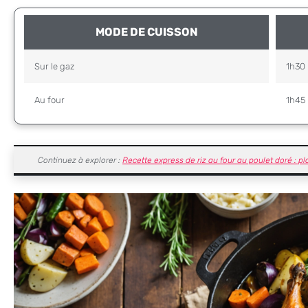
MODE DE CUISSON
Sur le gaz
1h30 
Au four
1h45 
Continuez à explorer :
Recette express de riz au four au poulet doré : pla