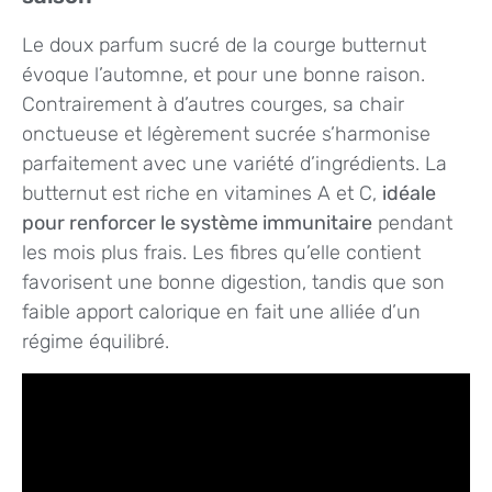
Le doux parfum sucré de la courge butternut
évoque l’automne, et pour une bonne raison.
Contrairement à d’autres courges, sa chair
onctueuse et légèrement sucrée s’harmonise
parfaitement avec une variété d’ingrédients. La
butternut est riche en vitamines A et C,
idéale
pour renforcer le système immunitaire
pendant
les mois plus frais. Les fibres qu’elle contient
favorisent une bonne digestion, tandis que son
faible apport calorique en fait une alliée d’un
régime équilibré.